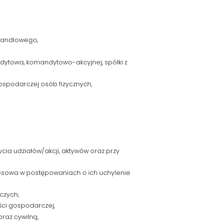
 handlowego,
ndytowa, komandytowo-akcyjnej, spółki z
gospodarczej osób fizycznych,
cia udziałów/akcji, aktywów oraz przy
esowa w postępowaniach o ich uchylenie
czych;
ści gospodarczej,
raz cywilną,