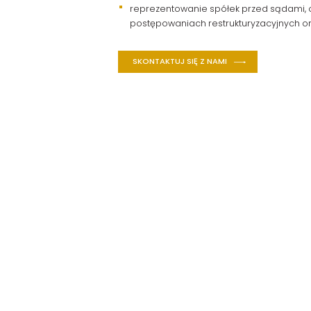
reprezentowanie spółek przed sądami, o
postępowaniach restrukturyzacyjnych o
SKONTAKTUJ SIĘ Z NAMI