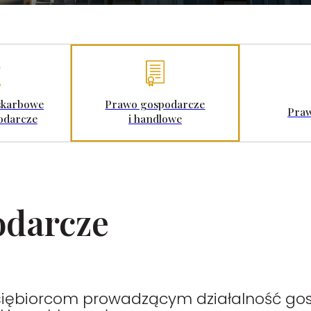
skarbowe
Prawo gospodarcze
Praw
odarcze
i handlowe
odarcze
dsiębiorcom prowadzącym działalność go