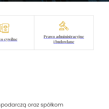
Prawo administracyjne
o cywilne
i budowlane
spodarczą oraz spółkom