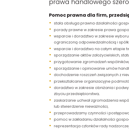
prawa handlowego szerok
Pomoc prawna dla firm, przedsięb
stała obsługa prawna działalności gos
porady prawne w zakresie prawa gospo
wsparcie i doradztwo w zakresie wyboru
ograniczoną odpowiedzialnością i spółki
wsparcie i doradztwo na całym etapie tw
sporządzanie aktów założycielskich, sta
przygotowanie zgromadzeń wspólników,
sporządzanie i opiniowanie umów handlo
dochodzenie roszczeń związanych z n
przekształcanie organizacyjne podmiotów
doradztwo w zakresie obniżania i podwy
zbyciu przedsiębiorstwa;
zaskarżanie uchwał zgromadzenia wspól
lub stwierdzenie nieważności,
przeprowadzamy czynności i postępowa
pomoc w zakładaniu działalności gospo
reprezentacja członków rady nadzorczej