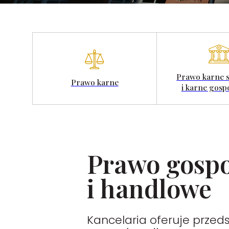
Prawo karne 
Prawo karne
i karne gosp
Prawo gosp
i handlowe
Kancelaria oferuje prze