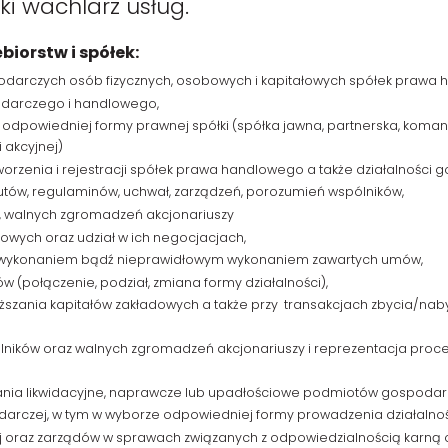
i wachlarz usług.
iorstw i spółek:
podarczych osób fizycznych, osobowych i kapitałowych spółek prawa
darczego i handlowego,
 odpowiedniej formy prawnej spółki (spółka jawna, partnerska, koma
 akcyjnej)
orzenia i rejestracji spółek prawa handlowego a także działalności 
tutów, regulaminów, uchwał, zarządzeń, porozumień wspólników,
 walnych zgromadzeń akcjonariuszy
wych oraz udział w ich negocjacjach,
iewykonaniem bądź nieprawidłowym wykonaniem zawartych umów,
 (połączenie, podział, zmiana formy działalności),
ższania kapitałów zakładowych a także przy transakcjach zbycia/naby
ników oraz walnych zgromadzeń akcjonariuszy i reprezentacja proc
nia likwidacyjne, naprawcze lub upadłościowe podmiotów gospodar
darczej, w tym w wyborze odpowiedniej formy prowadzenia działalno
 oraz zarządów w sprawach związanych z odpowiedzialnością karną o