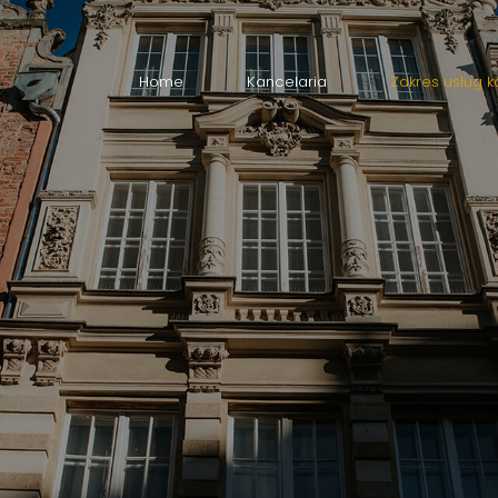
Home
Kancelaria
Zakres usług k